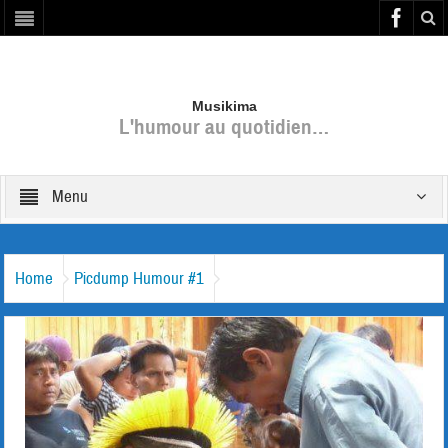
Musikima
L'humour au quotidien…
Menu
Home
Picdump Humour #1
998908_10200729543934319_1565790742_n