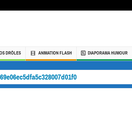
ÉOS DRÔLES
ANIMATION FLASH
DIAPORAMA HUMOUR
69e06ec5dfa5c328007d01f0