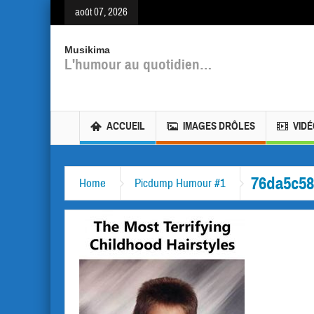
août 07, 2026
Musikima
L'humour au quotidien…
ACCUEIL
IMAGES DRÔLES
VID
76da5c58
Home
Picdump Humour #1