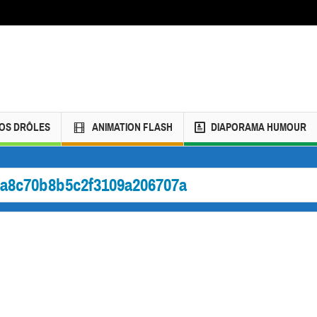
ÉOS DRÔLES
ANIMATION FLASH
DIAPORAMA HUMOUR
a8c70b8b5c2f3109a206707a