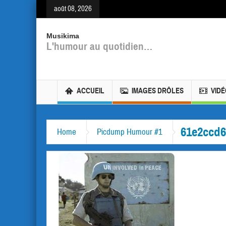
août 08, 2026
Musikima
L'humour au quotidien…
ACCUEIL
IMAGES DRÔLES
VID
61e2ccd6
Home
Picdump Humour #1